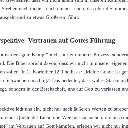
 der Gewissheit, dass wir nicht allein sind in unseren Kämpfe
ein Streben nach mehr – nach einem Leben, das über die mome
nausgeht und zu etwas Größerem führt.
rspektive: Vertrauen auf Gottes Führung
cht ist der „gute Kampf“ nicht nur ein innerer Prozess, sonder
rd. Die Bibel spricht davon, dass wir nicht in unserer eigenen
ben sollen. In 2. Korinther 12,9 heißt es: „Meine Gnade ist ge
den Schwachen mächtig.“ Das bedeutet, dass wahre Stärke nich
egt, sondern in der Bereitschaft, uns auf Gott zu verlassen u
spektive lädt uns ein, nicht nur nach äußeren Werten zu strebe
zu einer Quelle der Liebe und Weisheit zu suchen, die uns st
f“ im Vertrauen auf Gott kämpfen, erleben wir nicht nur inn