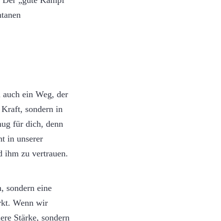
n. Der „gute Kampf“
ntanen
n auch ein Weg, der
 Kraft, sondern in
nug für dich, denn
t in unserer
nd ihm zu vertrauen.
n, sondern eine
ärkt. Wenn wir
ere Stärke, sondern