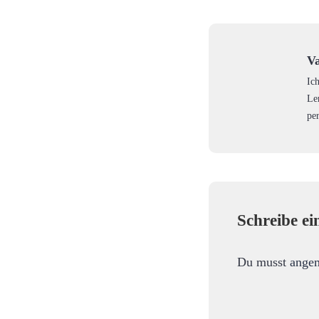
Va
Ic
Le
pe
Schreibe e
Du musst
ange