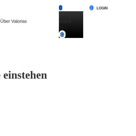
LOGIN
{{
Über Valorias
search
}}
 einstehen