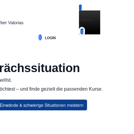
{{
search
ber Valorias
}}
LOGIN
rächssituation
illst.
öchtest – und finde gezielt die passenden Kurse.
Einwände & schwierige Situationen meistern